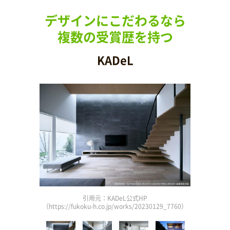
デザインにこだわるなら
複数の受賞歴を持つ
KADeL
引用元：KADeL公式HP
3_807）
（https://fukoku-h.co.jp/works/20230129_7760）
（http