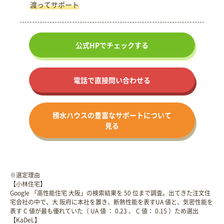
渡ってサポート
公式HPで
チェックする
電話で直接問い合わせる
積水ハウスの
豊富なサポート
について
見る
※選定理由
【小林住宅】
Google 「高性能住宅 大阪」の検索結果を 50 位まで調査。出てきた注文住
宅会社の中で、大 阪府に本社を置き、断熱性能を表すUA 値と、気密性能を
表す C 値が最も優れていた（ UA 値 ： 0.23 、 C 値： 0.15 ）ため選出
【KaDeL】