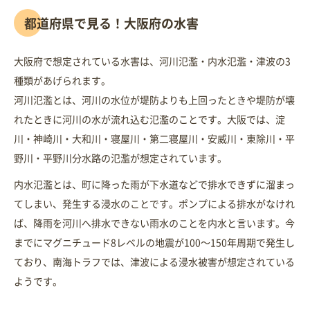
都道府県で見る！大阪府の水害
大阪府で想定されている水害は、河川氾濫・内水氾濫・津波の3
種類があげられます。
河川氾濫とは、河川の水位が堤防よりも上回ったときや堤防が壊
れたときに河川の水が流れ込む氾濫のことです。大阪では、淀
川・神崎川・大和川・寝屋川・第二寝屋川・安威川・東除川・平
野川・平野川分水路の氾濫が想定されています。
内水氾濫とは、町に降った雨が下水道などで排水できずに溜まっ
てしまい、発生する浸水のことです。ポンプによる排水がなけれ
ば、降雨を河川へ排水できない雨水のことを内水と言います。今
までにマグニチュード8レベルの地震が100～150年周期で発生し
ており、南海トラフでは、津波による浸水被害が想定されている
ようです。