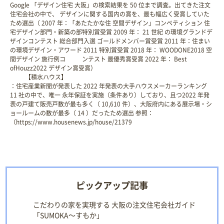
Google 「デザイン住宅 大阪」の検索結果を 50 位まで調査。出てきた注文
住宅会社の中で、 デザインに関する国内の賞を、最も幅広く受賞していた
ため選出（ 2007 年：「あたたかな住 空間デザイン」コンペティション 住
宅デザイン部門・新築の部特別賞受賞 2009 年： 21 世紀 の環境グランドデ
ザインコンテスト 総合部門入選 ゴールドメンバー賞受賞 2011 年：住まい
の環境デザイン・アワード 2011 特別賞受賞 2018 年： WOODONE2018 空
間デザイン 施行例コ ンテスト 最優秀賞受賞 2022 年： Best
ofHouzz2022 デザイン賞受賞）
【積水ハウス】
：住宅産業新聞が発表した 2022 年発表の大手ハウスメーカーランキング
11 社の中で、唯一 永年保証を実施（条件あり）しており、且つ2022 年発
表の戸建て販売戸数が最も多く（ 10,610 件）、大阪府内にある展示場・シ
ョールームの数が最多（ 14 ）だったため選出 参照：
（https://www.housenews.jp/house/21379
ピックアップ記事
こだわりの家を実現する 大阪の注文住宅会社ガイド
「SUMOKA～すもか」