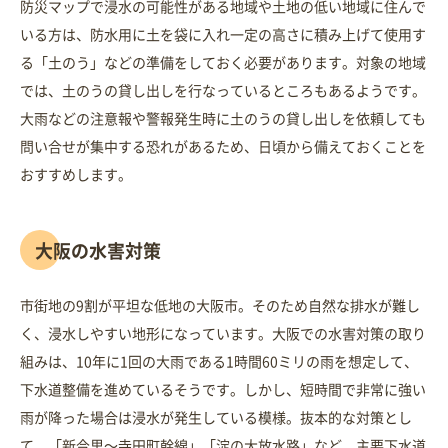
防災マップで浸水の可能性がある地域や土地の低い地域に住んで
いる方は、防水用に土を袋に入れ一定の高さに積み上げて使用す
る「土のう」などの準備をしておく必要があります。対象の地域
では、土のうの貸し出しを行なっているところもあるようです。
大雨などの注意報や警報発生時に土のうの貸し出しを依頼しても
問い合せが集中する恐れがあるため、日頃から備えておくことを
おすすめします。
大阪の水害対策
市街地の9割が平坦な低地の大阪市。そのため自然な排水が難し
く、浸水しやすい地形になっています。大阪での水害対策の取り
組みは、10年に1回の大雨である1時間60ミリの雨を想定して、
下水道整備を進めているそうです。しかし、短時間で非常に強い
雨が降った場合は浸水が発生している模様。抜本的な対策とし
て、「新今里～寺田町幹線」「淀の大放水路」など、主要下水道