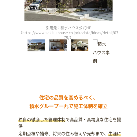
引用元：積水ハウス公式HP
/detail/02
（https://www.sekisuihouse.co.jp/kodate/ideas/detail/02
（https://
79/）
住宅の品質を高めるべく、
積水グループ一丸で施工体制を確立
独自の徹底した管理体制
で高品質・高精度な住宅を提
供
定期点検や補修、将来の住み替えや売却まで、
生涯に