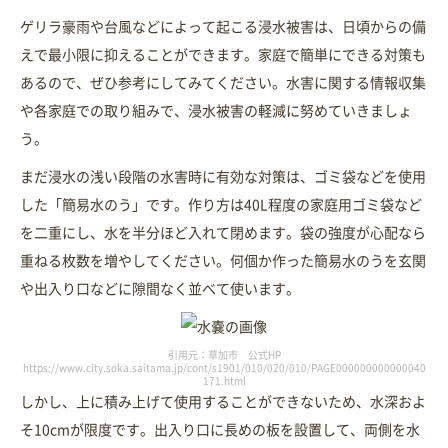
ゲリラ豪雨や台風などによって起こる浸水被害は、日頃からの備
えで最小限に抑えることができます。家庭で簡単にできる対策も
あるので、ぜひ参考にしてみてください。水害に関する情報収集
や各家庭での取り組みで、浸水被害の軽減に努めていきましょ
う。
まだ浸水の浅い段階の水害時に有効な対策は、ゴミ袋などを使用
した「簡易水のう」です。作り方は40L程度の家庭用ゴミ袋など
を二重にし、水を半分ほど入れて閉めます。袋の強度が心配なら
重ねる枚数を増やしてください。何個か作った簡易水のうを玄関
や出入り口などに隙間なく並べて使います。
引用元：草加市 公式HP
https://www.city.soka.saitama.jp/cont/s1901/010/020/010/PAGE000000000000040
171.html
しかし、上に積み上げて使用することができないため、水深およ
そ10cmが限度です。出入り口に長めの板を設置して、両側を水