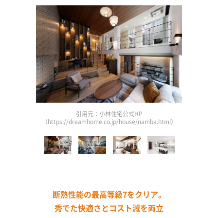
引用元：小林住宅公式HP
9.html）
（https://dreamhome.co.jp/house/namba.html）
（http
断熱性能の最高等級7をクリア。
秀でた快適さとコスト減を両立