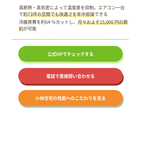
高断熱・高気密によって温度差を抑制。エアコン一台
で
約73坪の空間でも快適さを年中担保
できる
冷暖房費を約64 ％カットし、
月々およそ15,000 円の節
約
が可能
公式HPで
チェックする
電話で直接問い合わせる
小林住宅の
性能への
こだわりを見る