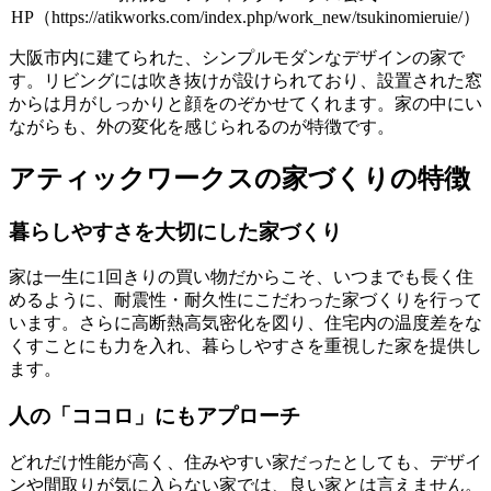
HP（https://atikworks.com/index.php/work_new/tsukinomieruie/）
大阪市内に建てられた、シンプルモダンなデザインの家で
す。リビングには吹き抜けが設けられており、設置された窓
からは月がしっかりと顔をのぞかせてくれます。家の中にい
ながらも、外の変化を感じられるのが特徴です。
アティックワークスの家づくりの特徴
暮らしやすさを大切にした家づくり
家は一生に1回きりの買い物だからこそ、いつまでも長く住
めるように、
耐震性・耐久性にこだわった家づくり
を行って
います。さらに高断熱高気密化を図り、住宅内の温度差をな
くすことにも力を入れ、暮らしやすさを重視した家を提供し
ます。
人の「ココロ」にもアプローチ
どれだけ性能が高く、住みやすい家だったとしても、デザイ
ンや間取りが気に入らない家では、良い家とは言えません。