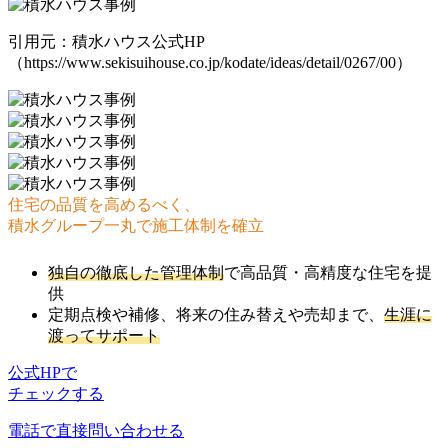
引用元：積水ハウス公式HP
（https://www.sekisuihouse.co.jp/kodate/ideas/detail/0267/00）
住宅の品質を高めるべく、
積水グループ一丸で施工体制を確立
独自の徹底した管理体制
で高品質・高精度な住宅を提
供
定期点検や補修、将来の住み替えや売却まで、
生涯に
渡ってサポート
公式HPで
チェックする
電話で直接問い合わせる