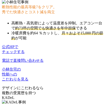
断熱性能の最高等級7をクリア。
秀でた快適さとコスト減を両立
高断熱・高気密によって温度差を抑制。エアコン一台
で
約73坪の空間でも快適さを年中担保
できる
冷暖房費を約64 ％カットし、
月々およそ15,000 円の節
約
が可能
公式HPで
チェックする
電話で直接問い合わせる
小林住宅の
性能への
こだわりを見る
デザインにこだわるなら
複数の受賞歴を持つ
KADeL