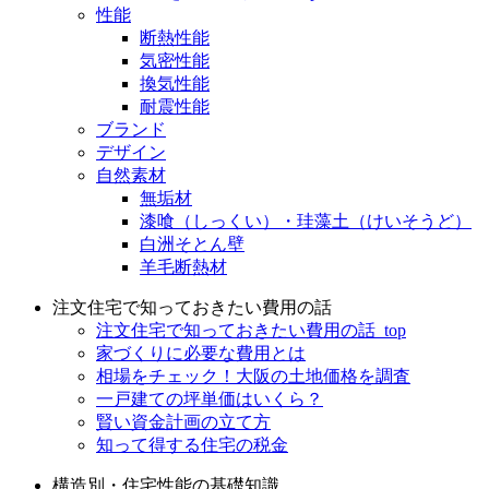
性能
断熱性能
気密性能
換気性能
耐震性能
ブランド
デザイン
自然素材
無垢材
漆喰（しっくい）・珪藻土（けいそうど）
白洲そとん壁
羊毛断熱材
注文住宅で知っておきたい費用の話
注文住宅で知っておきたい費用の話_top
家づくりに必要な費用とは
相場をチェック！大阪の土地価格を調査
一戸建ての坪単価はいくら？
賢い資金計画の立て方
知って得する住宅の税金
構造別・住宅性能の基礎知識