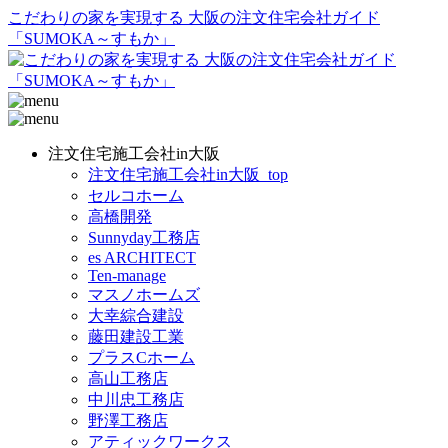
こだわりの家を実現する 大阪の注文住宅会社ガイド
「SUMOKA～すもか」
注文住宅施工会社in大阪
注文住宅施工会社in大阪_top
セルコホーム
高橋開発
Sunnyday工務店
es ARCHITECT
Ten-manage
マスノホームズ
大幸綜合建設
藤田建設工業
プラスCホーム
高山工務店
中川忠工務店
野澤工務店
アティックワークス