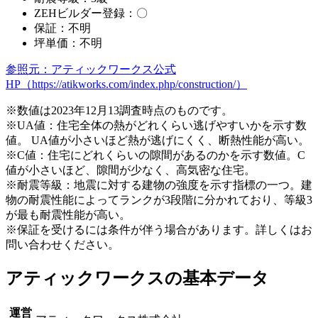
ZEHビルダー登録：〇
保証：不明
坪単価：不明
参照元：アティックワークス公式
HP（https://atikworks.com/index.php/construction/）
※数値は2023年12月13調査時点のものです。
※UA値：住宅全体の熱がどれくらい逃げやすいかを示す数
値。 UA値が小さいほど熱が逃げにくく、断熱性能が高い。
※C値：住宅にどれくらいの隙間があるのかを示す数値。C
値が小さいほど、隙間が少なく、高気密な住宅。
※耐震等級：地震に対する建物の強度を示す指標の一つ。建
物の耐震性能によってランクが3段階に分かれており、等級3
が最も耐震性能が高い。
※保証を受けるには条件が伴う場合があります。詳しくはお
問い合わせください。
アティックワークスの基本データ
運営