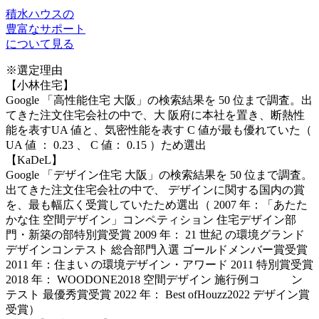
積水ハウスの
豊富なサポート
について見る
※選定理由
【小林住宅】
Google 「高性能住宅 大阪」の検索結果を 50 位まで調査。出
てきた注文住宅会社の中で、大 阪府に本社を置き、断熱性
能を表すUA 値と、気密性能を表す C 値が最も優れていた（
UA 値 ： 0.23 、 C 値： 0.15 ）ため選出
【KaDeL】
Google 「デザイン住宅 大阪」の検索結果を 50 位まで調査。
出てきた注文住宅会社の中で、 デザインに関する国内の賞
を、最も幅広く受賞していたため選出（ 2007 年：「あたた
かな住 空間デザイン」コンペティション 住宅デザイン部
門・新築の部特別賞受賞 2009 年： 21 世紀 の環境グランド
デザインコンテスト 総合部門入選 ゴールドメンバー賞受賞
2011 年：住まい の環境デザイン・アワード 2011 特別賞受賞
2018 年： WOODONE2018 空間デザイン 施行例コ ン
テスト 最優秀賞受賞 2022 年： Best ofHouzz2022 デザイン賞
受賞）