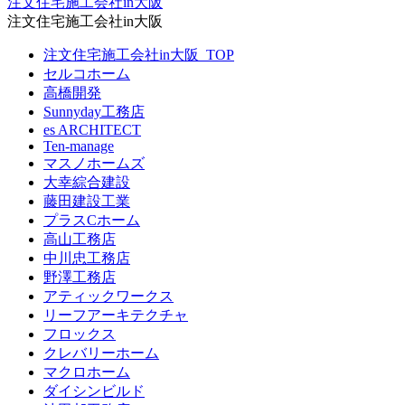
注文住宅施工会社in大阪
注文住宅施工会社in大阪
注文住宅施工会社in大阪_TOP
セルコホーム
高橋開発
Sunnyday工務店
es ARCHITECT
Ten-manage
マスノホームズ
大幸綜合建設
藤田建設工業
プラスCホーム
高山工務店
中川忠工務店
野澤工務店
アティックワークス
リーフアーキテクチャ
フロックス
クレバリーホーム
マクロホーム
ダイシンビルド