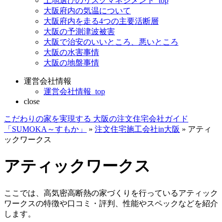
土地選びのリスクマネジメント_top
大阪府内の気温について
大阪府内を走る4つの主要活断層
大阪の予測津波被害
大阪で治安のいいところ、悪いところ
大阪の水害事情
大阪の地盤事情
運営会社情報
運営会社情報_top
close
こだわりの家を実現する 大阪の注文住宅会社ガイド
「SUMOKA～すもか」
»
注文住宅施工会社in大阪
»
アティ
ックワークス
アティックワークス
ここでは、高気密高断熱の家づくりを行っているアティック
ワークスの特徴や口コミ・評判、性能やスペックなどを紹介
します。