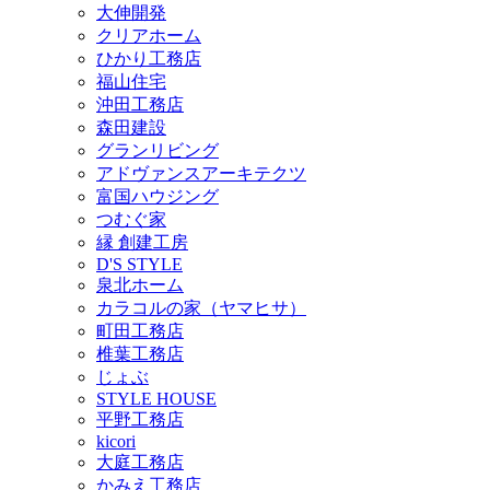
大伸開発
クリアホーム
ひかり工務店
福山住宅
沖田工務店
森田建設
グランリビング
アドヴァンスアーキテクツ
富国ハウジング
つむぐ家
縁 創建工房
D'S STYLE
泉北ホーム
カラコルの家（ヤマヒサ）
町田工務店
椎葉工務店
じょぶ
STYLE HOUSE
平野工務店
kicori
大庭工務店
かみえ工務店