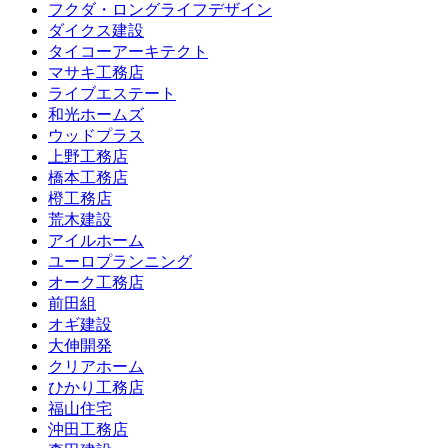
フクダ・ロングライフデザイン
ダイクス建設
タイコーアーキテクト
マサキ工務店
ライブエステート
和光ホームズ
ウッドプラス
上野工務店
橋本工務店
橙工務店
荒木建設
アイルホーム
ユーロプランニング
オーク工務店
前田組
オギ建設
大伸開発
クリアホーム
ひかり工務店
福山住宅
沖田工務店