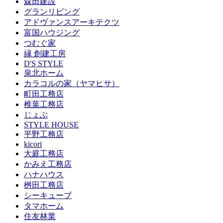
森田建設
グランリビング
アドヴァンスアーキテクツ
富国ハウジング
つむぐ家
縁 創建工房
D'S STYLE
泉北ホーム
カラコルの家（ヤマヒサ）
町田工務店
椎葉工務店
じょぶ
STYLE HOUSE
平野工務店
kicori
大庭工務店
かみえ工務店
ハナハウス
桝田工務店
シーキューブ
タマホーム
住友林業