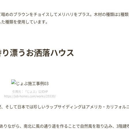
て暗めのブラウンをチョイスしてメリハリをプラス。木材の種類は1種類
した種類を使用しています。
香り漂うお洒落ハウス
引用元：「じょぶ」公式HP
https://job-homes.com/works/25530/
壁、そして日本では珍しいラップサイディングはアメリカ・カリフォル
地でありながら、南北に風の通り道を作ることで自然風を取り込み、3階建