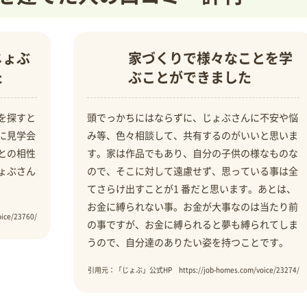
じょぶ
家づくりで様々なことを学
た
ぶことができました
を探すと
頭でっかちにはならずに、じょぶさんに不安や悩
に見学会
み等、色々相談して、共有するのがいいと思いま
との相性
す。家は作品でもあり、自分の子供の様なものな
ょぶさん
ので、そこに対して遠慮せず、思っている事は全
てさらけ出すことが1 番だと思います。あとは、
お金に縛られない事。お金が大事なのは当たり前
ce/23760/
の事ですが、お金に縛られると夢も縛られてしま
うので、自分達のありたい姿を持つことです。
引用元：「じょぶ」公式HP https://job-homes.com/voice/23274/