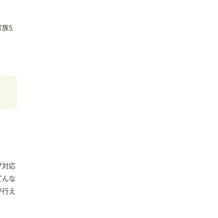
族5
プ対応
どんな
が行え