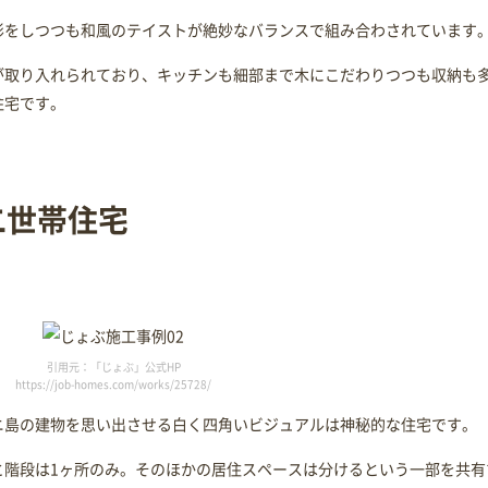
形をしつつも和風のテイストが絶妙なバランスで組み合わされています
が取り入れられており、キッチンも細部まで木にこだわりつつも収納も
住宅です。
二世帯住宅
引用元：「じょぶ」公式HP
https://job-homes.com/works/25728/
ニ島の建物を思い出させる白く四角いビジュアルは神秘的な住宅です。
と階段は1ヶ所のみ。そのほかの居住スペースは分けるという一部を共有