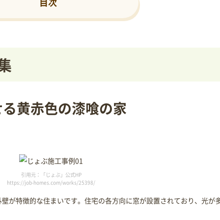
目次
集
せる黄赤色の漆喰の家
引用元：「じょぶ」公式HP
https://job-homes.com/works/25398/
外壁が特徴的な住まいです。住宅の各方向に窓が設置されており、光が
。