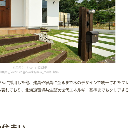
引用元：「kicori」公式HP
https://kicori.co.jp/works/new_model.html
だんに採用した他、建具や家具に至るまで木のデザインで統一されたフ
も表れており、北海道環境共生型次世代エネルギー基準までもクリアす
の住まい