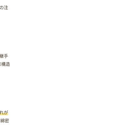
の注
継手
床構造
れが
も綿密