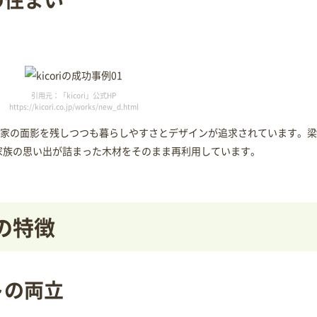
引用元：「kicori」公式HP
https://kicori.co.jp/works/new_d.html
旧家の面影を残しつつも暮らしやすさとデザインが追求されています。
家族の思い出が詰まった木材をそのまま再利用しています。
りの特徴
トの両立