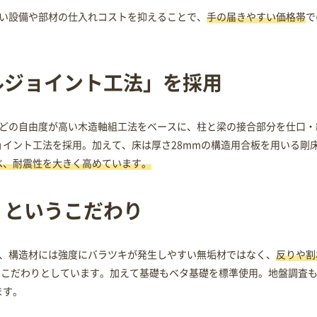
の高い設備や部材の仕入れコストを抑えることで、
手の届きやすい価格帯
で
ルジョイント工法」を採用
ームなどの自由度が高い木造軸組工法をベースに、柱と梁の接合部分を仕口・
イント工法を採用。加えて、床は厚さ28mmの構造用合板を用いる剛
べ、耐震性を大きく高めています。
、というこだわり
から、構造材には強度にバラツキが発生しやすい無垢材ではなく、
反りや割
をこだわりとしています。加えて基礎もベタ基礎を標準使用。地盤調査
ます。