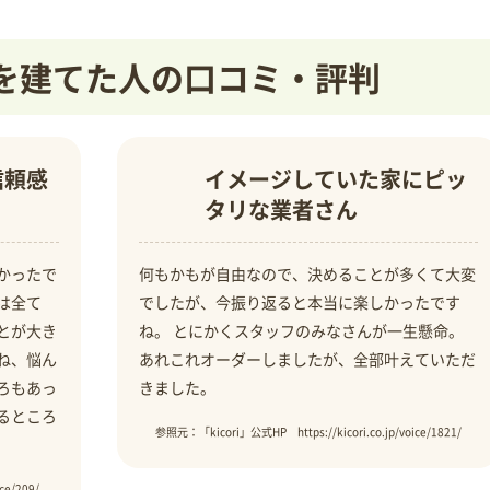
住宅を建てた人の口コミ・評判
信頼感
イメージしていた家にピッ
タリな業者さん
かったで
何もかもが自由なので、決めることが多くて大変
は全て
でしたが、今振り返ると本当に楽しかったです
とが大き
ね。 とにかくスタッフのみなさんが一生懸命。
ね、悩ん
あれこれオーダーしましたが、全部叶えていただ
ろもあっ
きました。
るところ
参照元：「kicori」公式HP https://kicori.co.jp/voice/1821/
ce/209/