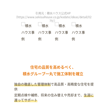
引用元：積水ハウス公式HP
/detail/02
（https://www.sekisuihouse.co.jp/kodate/ideas/detail/02
（https://
79/）
住宅の品質を高めるべく、
積水グループ一丸で施工体制を確立
独自の徹底した管理体制
で高品質・高精度な住宅を提
供
定期点検や補修、将来の住み替えや売却まで、
生涯に
渡ってサポート