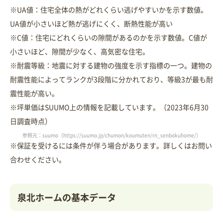
※UA値：住宅全体の熱がどれくらい逃げやすいかを示す数値。
UA値が小さいほど熱が逃げにくく、断熱性能が高い
※C値：住宅にどれくらいの隙間があるのかを示す数値。C値が
小さいほど、隙間が少なく、高気密な住宅。
※耐震等級：地震に対する建物の強度を示す指標の一つ。建物の
耐震性能によってランクが3段階に分かれており、等級3が最も耐
震性能が高い。
※坪単価はSUUMO上の情報を記載しています。（2023年6月30
日調査時点）
参照元：suumo（https://suumo.jp/chumon/koumuten/rn_senbokuhome/）
※保証を受けるには条件が伴う場合があります。詳しくはお問い
合わせください。
泉北ホームの基本データ