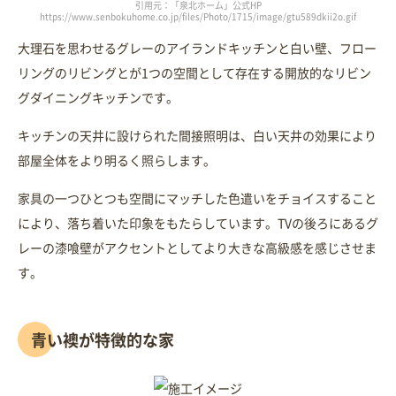
引用元：「泉北ホーム」公式HP
https://www.senbokuhome.co.jp/files/Photo/1715/image/gtu589dkii2o.gif
大理石を思わせるグレーのアイランドキッチンと白い壁、フロー
リングのリビングとが1つの空間として存在する開放的なリビン
グダイニングキッチンです。
キッチンの天井に設けられた間接照明は、白い天井の効果により
部屋全体をより明るく照らします。
家具の一つひとつも空間にマッチした色遣いをチョイスすること
により、落ち着いた印象をもたらしています。TVの後ろにあるグ
レーの漆喰壁がアクセントとしてより大きな高級感を感じさせま
す。
青い襖が特徴的な家