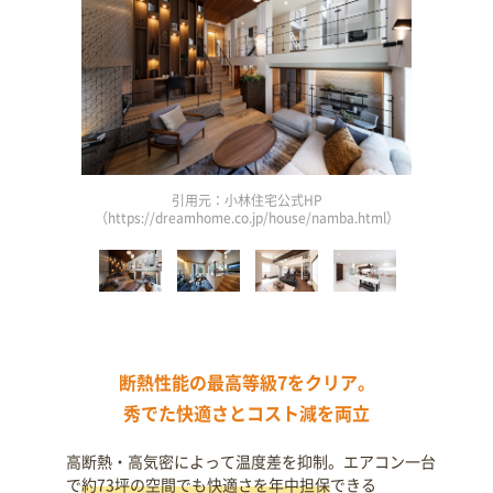
引用元：小林住宅公式HP
9.html）
（https://dreamhome.co.jp/house/namba.html）
（http
断熱性能の最高等級7をクリア。
秀でた快適さとコスト減を両立
高断熱・高気密によって温度差を抑制。エアコン一台
で
約73坪の空間でも快適さを年中担保
できる