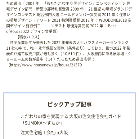
ため選出（ 2007 年：「あたたかな住 空間デザイン」コンペティション 住
宅デザイン部門・新築の部特別賞受賞 2009 年： 21 世紀 の環境グランドデ
ザインコンテスト 総合部門入選 ゴールドメンバー賞受賞 2011 年：住まい
の環境デザイン・アワード 2011 特別賞受賞 2018 年： WOODONE2018 空
間デザイン 施行例コ ンテスト 最優秀賞受賞 2022 年： Best
ofHouzz2022 デザイン賞受賞）
【積水ハウス】
：住宅産業新聞が発表した 2022 年発表の大手ハウスメーカーランキング
11 社の中で、唯一 永年保証を実施（条件あり）しており、且つ2022 年発
表の戸建て販売戸数が最も多く（ 10,610 件）、大阪府内にある展示場・シ
ョールームの数が最多（ 14 ）だったため選出 参照：
（https://www.housenews.jp/house/21379
ピックアップ記事
こだわりの家を実現する 大阪の注文住宅会社ガイド
「SUMOKA～すもか」
注文住宅施工会社in大阪