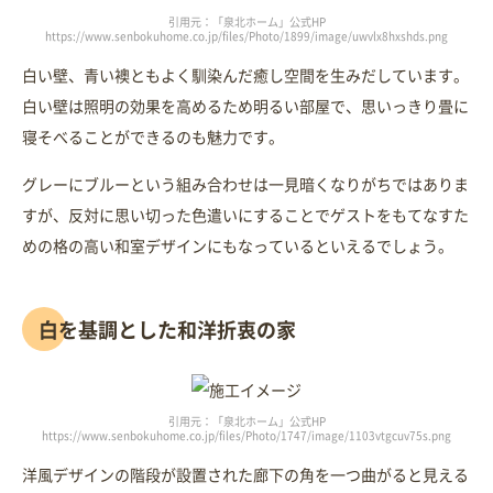
引用元：「泉北ホーム」公式HP
https://www.senbokuhome.co.jp/files/Photo/1899/image/uwvlx8hxshds.png
白い壁、青い襖ともよく馴染んだ癒し空間を生みだしています。
白い壁は照明の効果を高めるため明るい部屋で、思いっきり畳に
寝そべることができるのも魅力です。
グレーにブルーという組み合わせは一見暗くなりがちではありま
すが、反対に思い切った色遣いにすることでゲストをもてなすた
めの格の高い和室デザインにもなっているといえるでしょう。
白を基調とした和洋折衷の家
引用元：「泉北ホーム」公式HP
https://www.senbokuhome.co.jp/files/Photo/1747/image/1103vtgcuv75s.png
洋風デザインの階段が設置された廊下の角を一つ曲がると見える