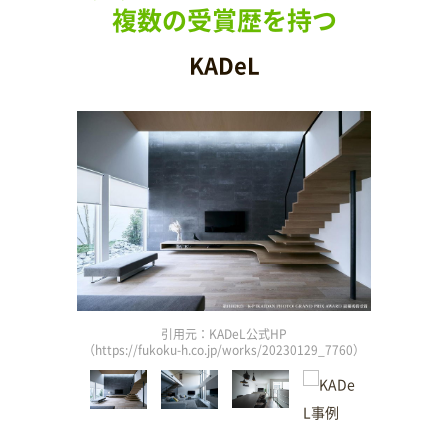
複数の受賞歴を持つ
KADeL
引用元：KADeL公式HP
3_807）
（https://fukoku-h.co.jp/works/20230129_7760）
（http