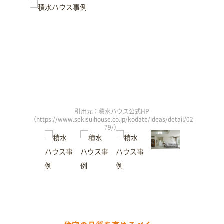
引用元：積水ハウス公式HP
/detail/02
（https://www.sekisuihouse.co.jp/kodate/ideas/detail/02
（https://
79/）