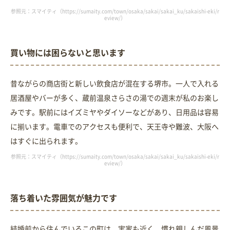
参照元：スマイティ（https://sumaity.com/town/osaka/sakai/sakai_ku/sakaishi-eki/r
eview/）
買い物には困らないと思います
昔ながらの商店街と新しい飲食店が混在する堺市。一人で入れる
居酒屋やバーが多く、蔵前温泉さらさの湯での週末が私のお楽し
みです。駅前にはイズミヤやダイソーなどがあり、日用品は容易
に揃います。電車でのアクセスも便利で、天王寺や難波、大阪へ
はすぐに出られます。
参照元：スマイティ（https://sumaity.com/town/osaka/sakai/sakai_ku/sakaishi-eki/r
eview/）
落ち着いた雰囲気が魅力です
結婚前から住んでいるこの町は、実家も近く、慣れ親しんだ風景