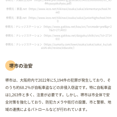
-R4syuuyakuhyou.pdf）
参照元：家造.net（https://www.iezo.net/tiikinavi/osaka/sakai/elementaryschool.ht
ml）
参照元：家造.net（https://www.iezo.net/tiikinavi/osaka/sakai/juniorhighschool.htm
l）
参照元：ナレッジステーション（https://www.gakkou.net/kou/src/?srcmode=pref&p=2
7&ct=271403）
参照元：ナレッジステーション（https://www.gakkou.net/daigaku/chiiki/src/?ct=2714
03）
参照元：ナレッジステーション（https://sumaity.com/town/osaka/sakai/sakai_ku/sak
aishi-eki/review/educate/）
堺市の治安
堺市は、大阪府内で2022年に5,194件の犯罪が発生しており、そ
のうち約68.2％が自転車盗などの非侵入窃盗です。特に自転車盗
は1,263件と多く、注意が必要です。しかし、堺市は市全体で安
全対策を強化しており、防犯カメラや街灯の設置、市と警察、地
域の連携によるパトロールなどが行われています。