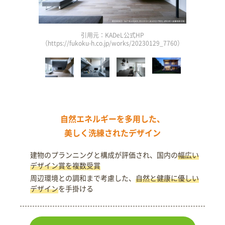
引用元：KADeL公式HP
3_807）
（https://fukoku-h.co.jp/works/20230129_7760）
（http
自然エネルギーを多用した、
美しく洗練されたデザイン
建物のプランニングと構成が評価され、国内の
幅広い
デザイン賞を複数受賞
周辺環境との調和まで考慮した、
自然と健康に優しい
デザイン
を手掛ける