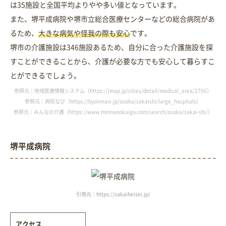
は35施設と全国平均よりやや多い値となっています。
また、堺平成病院や堺市立総合医療センターなどの総合病院があ
るため、
大きな病気や怪我の際も安心
です。
堺市の介護施設は346施設あるため、自分に合った介護施設を探
すことができることから、介護が必要な方でも安心して暮らすこ
とができるでしょう。
参照元：地域医療情報システム（https://jmap.jp/cities/detail/medical_area/2706）
参照元：病院なび（https://byoinnavi.jp/osaka/sakaishi/large_hospitals）
参照元：みんなの介護（https://www.minnanokaigo.com/search/osaka/sakai-shi/）
堺平成病院
引用元：https://sakaiheisei.jp/
アクセス