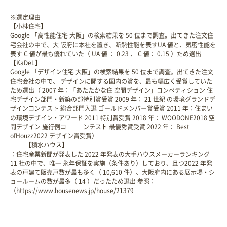
※選定理由
【小林住宅】
Google 「高性能住宅 大阪」の検索結果を 50 位まで調査。出てきた注文住
宅会社の中で、大 阪府に本社を置き、断熱性能を表すUA 値と、気密性能を
表す C 値が最も優れていた（ UA 値 ： 0.23 、 C 値： 0.15 ）ため選出
【KaDeL】
Google 「デザイン住宅 大阪」の検索結果を 50 位まで調査。出てきた注文
住宅会社の中で、 デザインに関する国内の賞を、最も幅広く受賞していた
ため選出（ 2007 年：「あたたかな住 空間デザイン」コンペティション 住
宅デザイン部門・新築の部特別賞受賞 2009 年： 21 世紀 の環境グランドデ
ザインコンテスト 総合部門入選 ゴールドメンバー賞受賞 2011 年：住まい
の環境デザイン・アワード 2011 特別賞受賞 2018 年： WOODONE2018 空
間デザイン 施行例コ ンテスト 最優秀賞受賞 2022 年： Best
ofHouzz2022 デザイン賞受賞）
【積水ハウス】
：住宅産業新聞が発表した 2022 年発表の大手ハウスメーカーランキング
11 社の中で、唯一 永年保証を実施（条件あり）しており、且つ2022 年発
表の戸建て販売戸数が最も多く（ 10,610 件）、大阪府内にある展示場・シ
ョールームの数が最多（ 14 ）だったため選出 参照：
（https://www.housenews.jp/house/21379