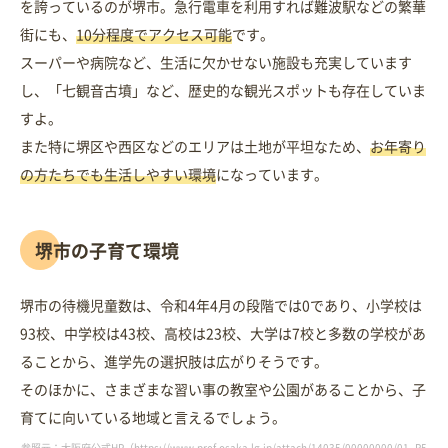
を誇っているのが堺市。急行電車を利用すれば難波駅などの繁華
街にも、
10分程度でアクセス可能
です。
スーパーや病院など、生活に欠かせない施設も充実しています
し、「七観音古墳」など、歴史的な観光スポットも存在していま
すよ。
また特に堺区や西区などのエリアは土地が平坦なため、
お年寄り
の方たちでも生活しやすい環境
になっています。
堺市の子育て環境
堺市の待機児童数は、令和4年4月の段階では0であり、小学校は
93校、中学校は43校、高校は23校、大学は7校と多数の学校があ
ることから、進学先の選択肢は広がりそうです。
そのほかに、さまざまな習い事の教室や公園があることから、子
育てに向いている地域と言えるでしょう。
参照元：大阪府公式HP（https://www.pref.osaka.lg.jp/attach/14035/00000000/01_R5