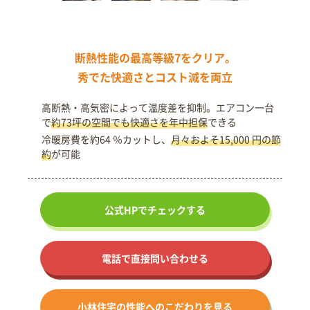
断熱性能の最高等級7をクリア。
秀でた快適さとコスト減を両立
高断熱・高気密によって温度差を抑制。エアコン一台
で
約73坪の空間でも快適さを年中担保
できる
冷暖房費を約64 ％カットし、
月々およそ15,000 円の節
約
が可能
公式HPで
チェックする
電話で直接問い合わせる
小林住宅の
性能への
こだわりを見る