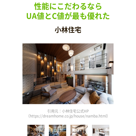
性能にこだわるなら
UA値とC値が最も優れた
小林住宅
引用元：小林住宅公式HP
9.html）
（https://dreamhome.co.jp/house/namba.html）
（http