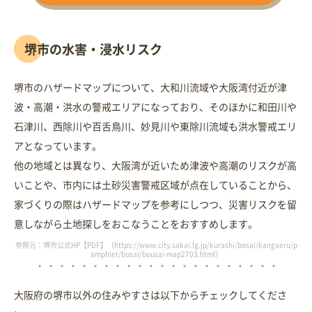
堺市の水害・浸水リスク
堺市のハザードマップについて、大和川流域や大阪湾付近が津
波・高潮・洪水の警戒エリアになっており、そのほかに和田川や
石津川、西除川や百舌鳥川、妙見川や東除川流域も洪水警戒エリ
アとなっています。
他の地域とは異なり、大阪湾が近いため津波や高潮のリスクが高
いことや、市内には土砂災害警戒区域が点在していることから、
家づくりの際はハザードマップを参考にしつつ、災害リスクを留
意しながら土地探しをおこなうことをおすすめします。
参照元：堺市公式HP【PDF】（https://www.city.sakai.lg.jp/kurashi/bosai/kangaeru/p
amphlet/bosai/bousai-map2703.html）
大阪府の堺市以外の住みやすさは以下からチェックしてくださ