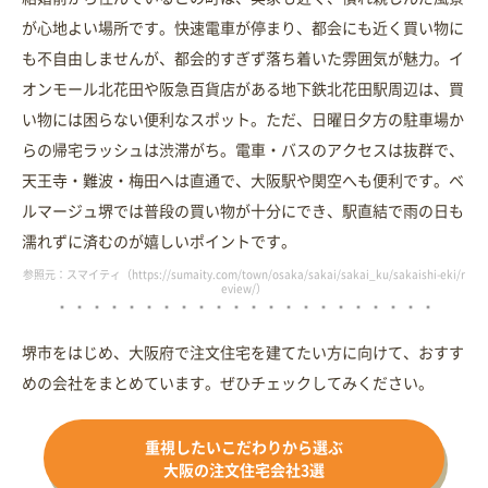
が心地よい場所です。快速電車が停まり、都会にも近く買い物に
も不自由しませんが、都会的すぎず落ち着いた雰囲気が魅力。イ
オンモール北花田や阪急百貨店がある地下鉄北花田駅周辺は、買
い物には困らない便利なスポット。ただ、日曜日夕方の駐車場か
らの帰宅ラッシュは渋滞がち。電車・バスのアクセスは抜群で、
天王寺・難波・梅田へは直通で、大阪駅や関空へも便利です。ベ
ルマージュ堺では普段の買い物が十分にでき、駅直結で雨の日も
濡れずに済むのが嬉しいポイントです。
参照元：スマイティ（https://sumaity.com/town/osaka/sakai/sakai_ku/sakaishi-eki/r
eview/）
堺市をはじめ、大阪府で注文住宅を建てたい方に向けて、おすす
めの会社をまとめています。ぜひチェックしてみください。
重視したいこだわりから選ぶ
大阪の注文住宅会社3選