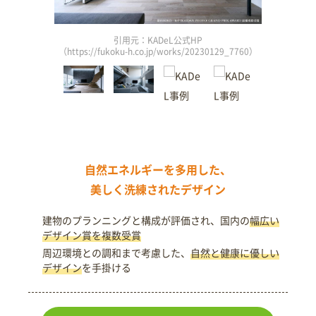
引用元：KADeL公式HP
3_807）
（https://fukoku-h.co.jp/works/20230129_7760）
（http
自然エネルギーを多用した、
美しく洗練されたデザイン
建物のプランニングと構成が評価され、国内の
幅広い
デザイン賞を複数受賞
周辺環境との調和まで考慮した、
自然と健康に優しい
デザイン
を手掛ける