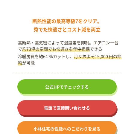
断熱性能の最高等級7をクリア。
秀でた快適さとコスト減を両立
高断熱・高気密によって温度差を抑制。エアコン一台
で
約73坪の空間でも快適さを年中担保
できる
冷暖房費を約64 ％カットし、
月々およそ15,000 円の節
約
が可能
公式HPで
チェックする
電話で直接問い合わせる
小林住宅の
性能への
こだわりを見る