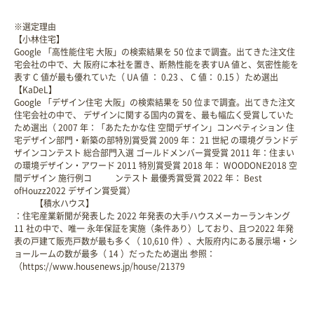
※選定理由
【小林住宅】
Google 「高性能住宅 大阪」の検索結果を 50 位まで調査。出てきた注文住
宅会社の中で、大 阪府に本社を置き、断熱性能を表すUA 値と、気密性能を
表す C 値が最も優れていた（ UA 値 ： 0.23 、 C 値： 0.15 ）ため選出
【KaDeL】
Google 「デザイン住宅 大阪」の検索結果を 50 位まで調査。出てきた注文
住宅会社の中で、 デザインに関する国内の賞を、最も幅広く受賞していた
ため選出（ 2007 年：「あたたかな住 空間デザイン」コンペティション 住
宅デザイン部門・新築の部特別賞受賞 2009 年： 21 世紀 の環境グランドデ
ザインコンテスト 総合部門入選 ゴールドメンバー賞受賞 2011 年：住まい
の環境デザイン・アワード 2011 特別賞受賞 2018 年： WOODONE2018 空
間デザイン 施行例コ ンテスト 最優秀賞受賞 2022 年： Best
ofHouzz2022 デザイン賞受賞）
【積水ハウス】
：住宅産業新聞が発表した 2022 年発表の大手ハウスメーカーランキング
11 社の中で、唯一 永年保証を実施（条件あり）しており、且つ2022 年発
表の戸建て販売戸数が最も多く（ 10,610 件）、大阪府内にある展示場・シ
ョールームの数が最多（ 14 ）だったため選出 参照：
（https://www.housenews.jp/house/21379