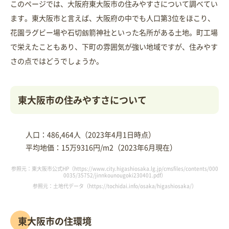
このページでは、大阪府東大阪市の住みやすさについて調べてい
ます。東大阪市と言えば、大阪府の中でも人口第3位をほこり、
花園ラグビー場や石切劔箭神社といった名所がある土地。町工場
で栄えたこともあり、下町の雰囲気が強い地域ですが、住みやす
さの点ではどうでしょうか。
東大阪市の住みやすさについて
人口：486,464人（2023年4月1日時点）
平均地価：15万9316円/m2（2023年6月現在）
参照元：東大阪市公式HP（https://www.city.higashiosaka.lg.jp/cmsfiles/contents/000
0035/35752/jinnkounougoki230401.pdf）
参照元：土地代データ（https://tochidai.info/osaka/higashiosaka/）
東大阪市の住環境