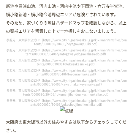
新池や豊浦山池、河内山池・河内中池や下岡池・六万寺半堂池、
横小路新池・横小路今池周辺エリアが危険とされています。
そのため、家づくりの際はハザードマップを確認しながら、以上
の警戒エリアを留意した上で土地探しをおこないましょう。
参照元：東大阪市公式HP（https://www.city.higashiosaka.lg.jp/kikikanri/cmsfiles/con
tents/0000030/30406/neyagawaryuuiki.pdf）
参照元：東大阪市公式HP（https://www.city.higashiosaka.lg.jp/kikikanri/cmsfiles/con
tents/0000030/30406/yaatogawayodogawahaza-do.pdf）
参照元：東大阪市公式HP（https://www.city.higashiosaka.lg.jp/kikikanri/cmsfiles/con
tents/0000030/30406/kusakasinike.pdf）
参照元：東大阪市公式HP（https://www.city.higashiosaka.lg.jp/kikikanri/cmsfiles/con
tents/0000030/30406/toyouraymaike.pdf）
参照元：東大阪市公式HP（https://www.city.higashiosaka.lg.jp/kikikanri/cmsfiles/con
tents/0000030/30406/kawatinakaikeyamaike.pdf）
参照元：東大阪市公式HP（https://www.city.higashiosaka.lg.jp/kikikanri/cmsfiles/con
tents/0000030/30406/rokumanjihandouikesimookaike.pdf）
参照元：東大阪市公式HP（https://www.city.higashiosaka.lg.jp/kikikanri/cmsfiles/con
tents/0000030/30406/yokoshoujiimaikesinike.pdf）
大阪府の東大阪市以外の住みやすさは以下からチェックしてくだ
さい。