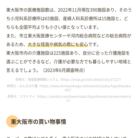
東大阪市の医療施設数は、2022年11月現在390施設あり、そのう
ち小児科系診療所は65施設、産婦人科系診療所は15施設と、ど
ちらも全国平均よりも小さい値となっています。
また、市立東大阪医療センターや河内総合病院などの総合病院が
あるため、
大きな怪我や病気の際にも安心
です。
東大阪市内の介護施設は225施設あり、自分に合った介護施設を
選ぶことができるなど、介護が必要な方でも暮らしやすい地域と
言えるでしょう。（2023年6月調査時点）
参照元：地域医療情報システム（https://jmap.jp/cities/detail/city/27227）
参照元：みんなの介護（https://www.minnanokaigo.com/search/osaka/higashiosaka-
shi/）
参照元：スマイティ（https://sumaity.com/town/osaka/higashiosaka/review/medica
l/）
東大阪市の買い物事情