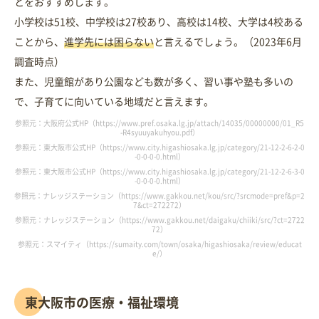
とをおすすめします。
小学校は51校、中学校は27校あり、高校は14校、大学は4校ある
ことから、
進学先には困らない
と言えるでしょう。（2023年6月
調査時点）
また、児童館があり公園なども数が多く、習い事や塾も多いの
で、子育てに向いている地域だと言えます。
参照元：大阪府公式HP（https://www.pref.osaka.lg.jp/attach/14035/00000000/01_R5
-R4syuuyakuhyou.pdf）
参照元：東大阪市公式HP（https://www.city.higashiosaka.lg.jp/category/21-12-2-6-2-0
-0-0-0-0.html）
参照元：東大阪市公式HP（https://www.city.higashiosaka.lg.jp/category/21-12-2-6-3-0
-0-0-0-0.html）
参照元：ナレッジステーション（https://www.gakkou.net/kou/src/?srcmode=pref&p=2
7&ct=272272）
参照元：ナレッジステーション（https://www.gakkou.net/daigaku/chiiki/src/?ct=2722
72）
参照元：スマイティ（https://sumaity.com/town/osaka/higashiosaka/review/educat
e/）
東大阪市の医療・福祉環境