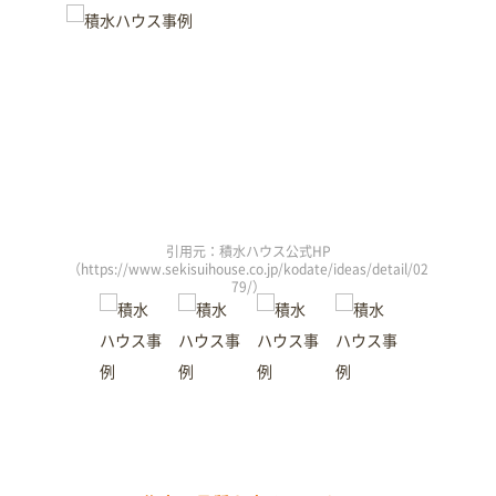
引用元：積水ハウス公式HP
/detail/02
（https://www.sekisuihouse.co.jp/kodate/ideas/detail/02
（https://
79/）