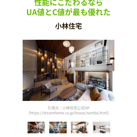
性能にこだわるなら
UA値とC値が最も優れた
小林住宅
引用元：小林住宅公式HP
9.html）
（https://dreamhome.co.jp/house/namba.html）
（http