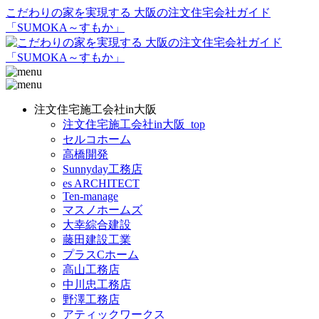
こだわりの家を実現する 大阪の注文住宅会社ガイド
「SUMOKA～すもか」
注文住宅施工会社in大阪
注文住宅施工会社in大阪_top
セルコホーム
高橋開発
Sunnyday工務店
es ARCHITECT
Ten-manage
マスノホームズ
大幸綜合建設
藤田建設工業
プラスCホーム
高山工務店
中川忠工務店
野澤工務店
アティックワークス