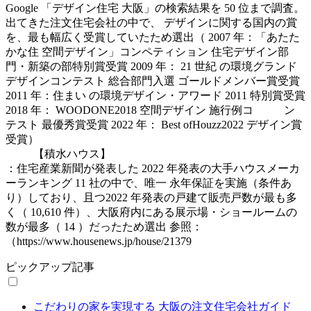
Google 「デザイン住宅 大阪」の検索結果を 50 位まで調査。
出てきた注文住宅会社の中で、 デザインに関する国内の賞
を、最も幅広く受賞していたため選出（ 2007 年：「あたた
かな住 空間デザイン」コンペティション 住宅デザイン部
門・新築の部特別賞受賞 2009 年： 21 世紀 の環境グランド
デザインコンテスト 総合部門入選 ゴールドメンバー賞受賞
2011 年：住まい の環境デザイン・アワード 2011 特別賞受賞
2018 年： WOODONE2018 空間デザイン 施行例コ ン
テスト 最優秀賞受賞 2022 年： Best ofHouzz2022 デザイン賞
受賞）
【積水ハウス】
：住宅産業新聞が発表した 2022 年発表の大手ハウスメーカ
ーランキング 11 社の中で、唯一 永年保証を実施（条件あ
り）しており、且つ2022 年発表の戸建て販売戸数が最も多
く（ 10,610 件）、大阪府内にある展示場・ショールームの
数が最多（ 14 ）だったため選出 参照：
（https://www.housenews.jp/house/21379
ピックアップ記事
こだわりの家を実現する 大阪の注文住宅会社ガイド