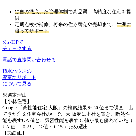
独自の徹底した管理体制
で高品質・高精度な住宅を提
供
定期点検や補修、将来の住み替えや売却まで、
生涯に
渡ってサポート
公式HPで
チェックする
電話で直接問い合わせる
積水ハウスの
豊富なサポート
について見る
※選定理由
【小林住宅】
Google 「高性能住宅 大阪」の検索結果を 50 位まで調査。出
てきた注文住宅会社の中で、大 阪府に本社を置き、断熱性
能を表すUA 値と、気密性能を表す C 値が最も優れていた（
UA 値 ： 0.23 、 C 値： 0.15 ）ため選出
【KaDeL】