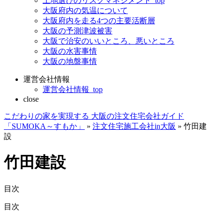
土地選びのリスクマネジメント_top
大阪府内の気温について
大阪府内を走る4つの主要活断層
大阪の予測津波被害
大阪で治安のいいところ、悪いところ
大阪の水害事情
大阪の地盤事情
運営会社情報
運営会社情報_top
close
こだわりの家を実現する 大阪の注文住宅会社ガイド
「SUMOKA～すもか」
»
注文住宅施工会社in大阪
»
竹田建
設
竹田建設
目次
目次