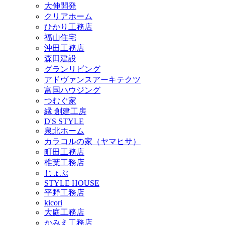
大伸開発
クリアホーム
ひかり工務店
福山住宅
沖田工務店
森田建設
グランリビング
アドヴァンスアーキテクツ
富国ハウジング
つむぐ家
縁 創建工房
D'S STYLE
泉北ホーム
カラコルの家（ヤマヒサ）
町田工務店
椎葉工務店
じょぶ
STYLE HOUSE
平野工務店
kicori
大庭工務店
かみえ工務店