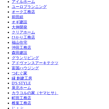
アイルホーム
ユーロプランニング
オーク工務店
前田組
オギ建設
大伸開発
クリアホーム
ひかり工務店
福山住宅
沖田工務店
森田建設
グランリビング
アドヴァンスアーキテクツ
富国ハウジング
つむぐ家
縁 創建工房
D'S STYLE
泉北ホーム
カラコルの家（ヤマヒサ）
町田工務店
椎葉工務店
じょぶ