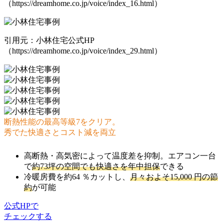
（https://dreamhome.co.jp/voice/index_16.html）
引用元：小林住宅公式HP
（https://dreamhome.co.jp/voice/index_29.html）
断熱性能の最高等級7をクリア。
秀でた快適さとコスト減を両立
高断熱・高気密によって温度差を抑制。エアコン一台
で
約73坪の空間でも快適さを年中担保
できる
冷暖房費を約64 ％カットし、
月々およそ15,000 円の節
約
が可能
公式HPで
チェックする