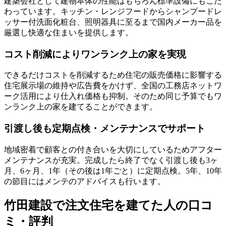
建築会社として建物本体の性能はもちろん標準設備にもこだ
わっています。キッチン・レンジフードからシャンプードレ
ッサー付洗面化粧台、照明器具に至るまで
国内メーカー品を
厳選し快適な住まいを提供
します。
コスト削減によりワンランク上の家を実現
できるだけコストを削減するため住宅の販売価格に影響する
住宅展示場の維持や広告費をかけず、全国の工務店ネットワ
ーク活用により
仕入れ価格も抑制。
そのため同じ予算でもワ
ンランク上の家を建てることができます。
引渡し後も定期点検・メンテナンスでサポート
地域密着で顧客との付き合いを大切にしているため
アフター
メンテナンスが充実。
完成したら終了でなく引渡し後も3ヶ
月、6ヶ月、1年（その後は1年ごと）に定期点検。5年、10年
の節目にはメンテのアドバイスも行います。
竹田建設で注文住宅を建てた人の口コ
ミ・評判