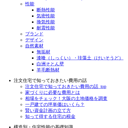
性能
断熱性能
気密性能
換気性能
耐震性能
ブランド
デザイン
自然素材
無垢材
漆喰（しっくい）・珪藻土（けいそうど）
白洲そとん壁
羊毛断熱材
注文住宅で知っておきたい費用の話
注文住宅で知っておきたい費用の話_top
家づくりに必要な費用とは
相場をチェック！大阪の土地価格を調査
一戸建ての坪単価はいくら？
賢い資金計画の立て方
知って得する住宅の税金
構造別・住宅性能の基礎知識