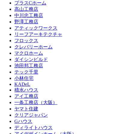
プラスCホーム
高山工務店
中川忠工務店
野澤工務店
アティックワークス
リーフアーキテクチャ
フロックス
クレバリーホーム
マクロホーム
ダイシンビルド
池田邦工務店
テック千里
小林住宅
KADeL
積水ハウス
アイ工務店
一条工務店（大阪）
ヤマト住建
クリアジャパン
Gハウス
ディライトハウス
アイデザインホーム（大阪）