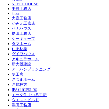
STYLE HOUSE
平野工務店
kicori
大庭工務店
かみえ工務店
ハナハウス
桝田工務店
シーキューブ
タマホーム
住友林業
ダイワハウス
アキュラホーム
新大阪建設
アーバンプランニング
夢工房
さつまホーム
匠建枚方
IFA住宅設計室
エッグ住まいる工房
ウエストビルド
浮田工務店